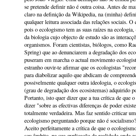
se pretende definir não é outra coisa. Antes de ma
claro na definição da Wikipedia, na (minha) defi
qualquer leitura associada das relações sociais. O
pois o ecologismo tem as suas raízes na ecologia, 
da biologia cujo objecto de estudo são as interacç
organismos. Foram cientistas, biólogos, como Rac
Spring) que ao denunciarem a degradação dos eco
puseram em marcha o actual movimento ecologist
estranho ouvir-te afirmar que os ecologistas "rec
para diabolizar aquilo que abdicam de compreend
possivelmente qualquer outra ideologia, o ecolog
(grau de degradação dos ecosistemas) adquirido po
Portanto, isto quer dizer que a tua crítica de que
dizer "sobre as efectivas diferenças de poder exist
totalmente verdadeira. Mas faz sentido criticar u
ecologismo perguntando porque não é socialism
Aceito perfeitamente a crítica de que o ecologism
seu âmbito, na sua explicação da realidade onde 