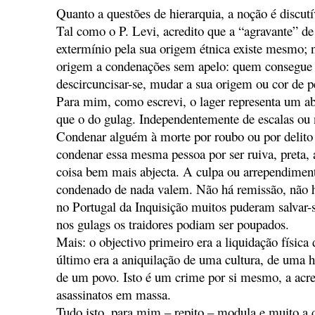
Quanto a questões de hierarquia, a noção é discut
Tal como o P. Levi, acredito que a “agravante” d
extermínio pela sua origem étnica existe mesmo; 
origem a condenações sem apelo: quem consegue 
descircuncisar-se, mudar a sua origem ou cor de p
Para mim, como escrevi, o lager representa um 
que o do gulag. Independentemente de escalas ou
Condenar alguém à morte por roubo ou por delito
condenar essa mesma pessoa por ser ruiva, preta,
coisa bem mais abjecta. A culpa ou arrependiment
condenado de nada valem. Não há remissão, não há
no Portugal da Inquisição muitos puderam salvar-
nos gulags os traidores podiam ser poupados.
Mais: o objectivo primeiro era a liquidação física 
último era a aniquilação de uma cultura, de uma h
de um povo. Isto é um crime por si mesmo, a acre
asassinatos em massa.
Tudo isto, para mim – repito – modula e muito a 