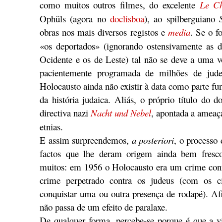
como muitos outros filmes, do excelente
Le Ch
Ophüls (agora no
doclisboa
), ao spilberguiano
obras nos mais diversos registos e
media
. Se o f
«os deportados» (ignorando ostensivamente as d
Ocidente e os de Leste) tal não se deve a uma vo
pacientemente programada de milhões de jud
Holocausto ainda não existir à data como parte fu
da história judaica. Aliás, o próprio título do 
directiva nazi
Nacht und Nebel
, apontada a ameaç
etnias.
E assim surpreendemos,
a posteriori
, o processo 
factos que lhe deram origem ainda bem fresc
muitos: em 1956 o Holocausto era um crime con
crime perpetrado contra os judeus (com os c
conquistar uma ou outra presença de rodapé). Afi
não passa de um efeito de paralaxe.
De qualquer forma, percebe-se porque é que a vi