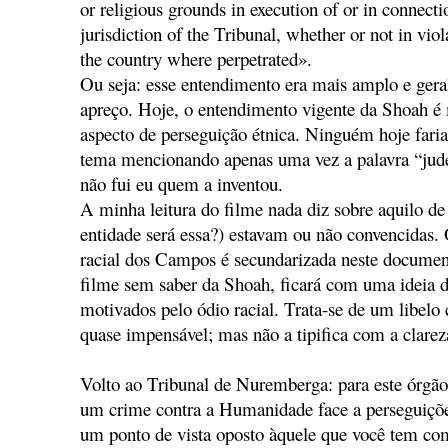
or religious grounds in execution of or in connect
jurisdiction of the Tribunal, whether or not in vio
the country where perpetrated».
Ou seja: esse entendimento era mais amplo e ge
apreço. Hoje, o entendimento vigente da Shoah é
aspecto de perseguição étnica. Ninguém hoje fari
tema mencionando apenas uma vez a palavra “judeu
não fui eu quem a inventou.
A minha leitura do filme nada diz sobre aquilo de
entidade será essa?) estavam ou não convencidas.
racial dos Campos é secundarizada neste documen
filme sem saber da Shoah, ficará com uma ideia 
motivados pelo ódio racial. Trata-se de um libel
quase impensável; mas não a tipifica com a clareza
Volto ao Tribunal de Nuremberga: para este órgão
um crime contra a Humanidade face a perseguições 
um ponto de vista oposto àquele que você tem co