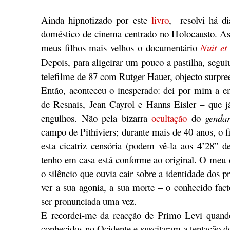
Ainda hipnotizado por este
livro
, resolvi há d
doméstico de cinema centrado no Holocausto. As
meus filhos mais velhos o documentário
Nuit et
Depois, para aligeirar um pouco a pastilha, segu
telefilme de 87 com Rutger Hauer, objecto surpr
Então, aconteceu o inesperado: dei por mim a 
de Resnais, Jean Cayrol e Hanns Eisler – que j
engulhos. Não pela bizarra
ocultação
do
genda
campo de Pithiviers; durante mais de 40 anos, o f
esta cicatriz censória (podem vê-la aos 4’28” d
tenho em casa está conforme ao original. O meu 
o silêncio que ouvia cair sobre a identidade dos p
ver a sua agonia, a sua morte – o conhecido fact
ser pronunciada uma vez.
E recordei-me da reacção de Primo Levi quan
conhecidos no Ocidente e suscitaram a tentação 