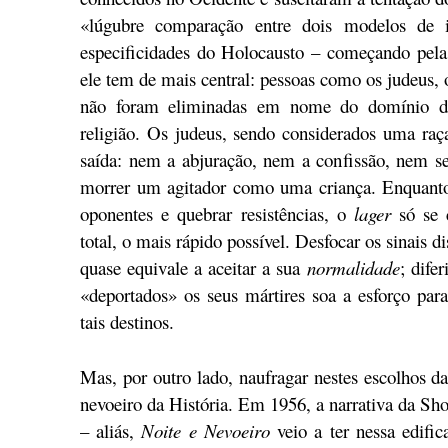
«lúgubre comparação entre dois modelos de i
especificidades do Holocausto – começando pela s
ele tem de mais central: pessoas como os judeus,
não foram eliminadas em nome do domínio d
religião. Os judeus, sendo considerados uma ra
saída: nem a abjuração, nem a confissão, nem se
morrer um agitador como uma criança. Enquan
oponentes e quebrar resistências, o
lager
só se 
total, o mais rápido possível. Desfocar os sinais d
quase equivale a aceitar a sua
normalidade
; dife
«deportados» os seus mártires soa a esforço par
tais destinos.
Mas, por outro lado, naufragar nestes escolhos d
nevoeiro da História. Em 1956, a narrativa da Sh
– aliás,
Noite e Nevoeiro
veio a ter nessa edific