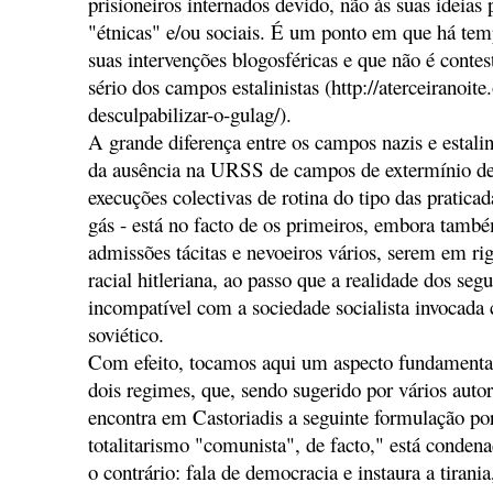
prisioneiros internados devido, não às suas ideias 
"étnicas" e/ou sociais. É um ponto em que há tem
suas intervenções blogosféricas e que não é conte
sério dos campos estalinistas (http://aterceiranoit
desculpabilizar-o-gulag/).
A grande diferença entre os campos nazis e estalin
da ausência na URSS de campos de extermínio de
execuções colectivas de rotina do tipo das pratic
gás - está no facto de os primeiros, embora també
admissões tácitas e nevoeiros vários, serem em rigo
racial hitleriana, ao passo que a realidade dos seg
incompatível com a sociedade socialista invocad
soviético.
Com efeito, tocamos aqui um aspecto fundamental 
dois regimes, que, sendo sugerido por vários auto
encontra em Castoriadis a seguinte formulação por
totalitarismo "comunista", de facto," está condena
o contrário: fala de democracia e instaura a tirani