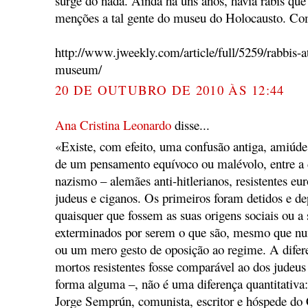
surge do nada. Ainda há uns anos, havia rabis que
menções a tal gente do museu do Holocausto. Co
http://www.jweekly.com/article/full/5259/rabbis-a
museum/
20 DE OUTUBRO DE 2010 ÀS 12:44
Ana Cristina Leonardo
disse...
«Existe, com efeito, uma confusão antiga, amiúde 
de um pensamento equívoco ou malévolo, entre a 
nazismo – alemães anti-hitlerianos, resistentes eu
judeus e ciganos. Os primeiros foram detidos e de
quaisquer que fossem as suas origens sociais ou a
exterminados por serem o que são, mesmo que n
ou um mero gesto de oposição ao regime. A dife
mortos resistentes fosse comparável ao dos judeus
forma alguma –, não é uma diferença quantitativa:
Jorge Semprún, comunista, escritor e hóspede 